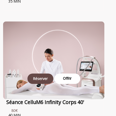
35 MIN
Offrir
Réserver
Séance CelluM6 Infinity Corps 40'
80€
40 MIN