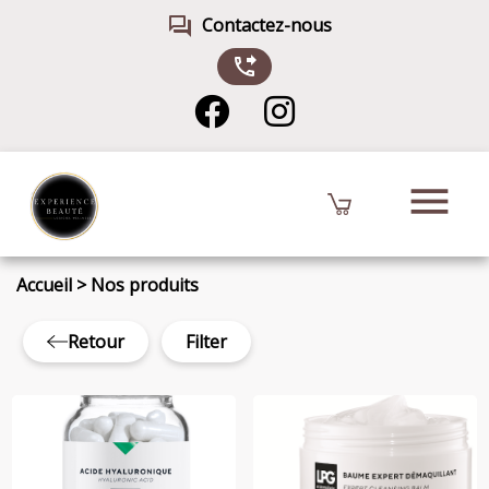
forum
Contactez-nous
phone_forwarded
menu
Accueil
>
Nos produits
Retour
Filter