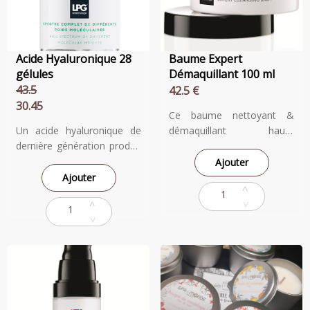
Acide Hyaluronique 28
Baume Expert
gélules
Démaquillant 100 ml
43.5
42.5 €
30.45
Ce baume nettoyant &
Un acide hyaluronique de
démaquillant haute
dernière génération produit
performance est l’étape
par biotechnologie
essentielle pour conserver
Ajouter
présentant un spectre
une peau propre, fraiche et
Ajouter
complet de différents poids
saine. Sa triple texture rend
moléculaires allant de 50 à
l’utilisation unique : 1 – Sa
3 000 kDa, reflétant la
texture baume permet un
diversité de l’acide
massage sensoriel et
hyaluronique naturellement
technique qui décroche les
présent dans la peau.
impureté et active la
Pourquoi différents poids
microciruculation 2 – La
moléculaires ? Parce que
texture baume se