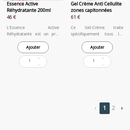
Essence Active
Gel Crème Anti Cellulite
Réhydratante 200ml
zones capitonnées
46 €
61 €
L’Essence Active
Ce Gel-Crème traite
Réhydratante est un pré-
spécifiquement tous les
soin à appliquer en
signes de la cellulite qu’elle
première étape après le
soit adipeuse ou aqueuse
Ajouter
Ajouter
nettoyage. Elle est conçue
(capitons, peau d’orange,
pour imprégner la peau en
fluides cutanés en excès). Il
hydratation afin de
aide à inverser le processus
maximiser les effets des
générateur de cellulite, en
soins suivants. Avec sa
réduisant l’expansion
texture lactée ultra légère,
excessive des adipocytes,
elle fusionne parfaitement
en luttant contre le
avec la peau et pénètre
stockage des liquides et en
rapidement. Sa douce
agissant sur l’aspect de la
‹
1
2
›
exfoliation permet
peau. La silhouette est
d’éliminer les peaux mortes
visiblement plus lisse et
en surface pour un teint
tonique. Sa texture gel-
unifié.
crème procure une