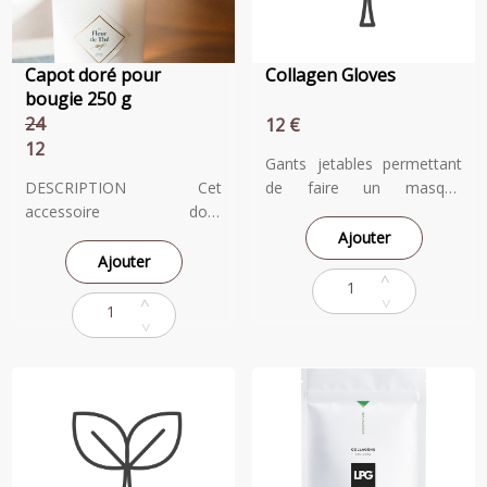
Capot doré pour
Collagen Gloves
bougie 250 g
24
12 €
12
Gants jetables permettant
DESCRIPTION Cet
de faire un masque
accessoire doré
Collagène à vos mains et
élégamment gravé du logo
de les réhydrater. Ils sont
Ajouter
My Jolie Candle peut être
enrichis de collagène,
Ajouter
utilisé comme capot ou
d'huile d'argan et d'extraits
comme socle pour votre
naturels pour un traitement
bougie 3 mèches. Parfait
intensif des mains. La
pour tous les intérieurs, il
découpe possible de ces
apporte une délicate
gants aux ongles permet de
touche gold à votre
réaliser une manucure
décoration. UTILISATION
pendant le temps de pose.
Couvrir votre bougie avec le
capot après avoir éteint la