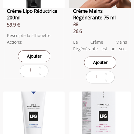
corps.
Crème Lipo Réductrice
Crème Mains
200ml
Régénérante 75 ml
38
59.9 €
26.6
Resculpte la silhouette
Actions:
La Crème Mains
> Limite le stockage des
Régénérante est un soin
graisses
anti-âge hautement
Ajouter
> Réduit l’apparence des
performant, spécialement
Ajouter
rondeurs excessives
formulé pour protéger les
> Silhouette galbée et
mains, une zone
redessinée
particulièrement vulnérable
Description:
aux agressions extérieures.
Créme Lipo-Réductrice est
recommandée pour réduire
l’apparence des rondeurs
excessives ou rebelles
(particulièrement des
hanches, du ventre, de la