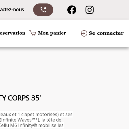
actez-nous
phone_forwarded
Se connecter
eservation
Mon panier
TY CORPS 35'
leaux et 1 clapet motorisés) et ses
Infinite Waves™*), la tête de
Cellu M6 Infinity® mobilise les