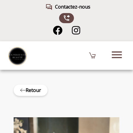
forum
Contactez-nous
phone_forwarded
menu
Retour