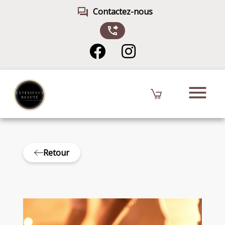
forum
Contactez-nous
phone_forwarded
menu
Retour