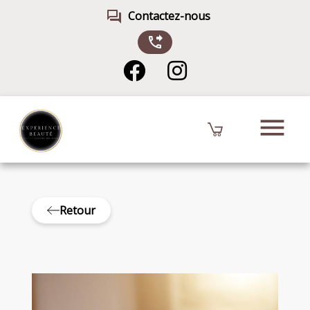
forum
Contactez-nous
phone_forwarded
menu
Retour