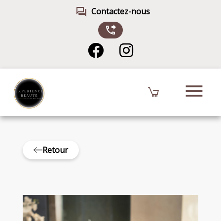
forum
Contactez-nous
phone_forwarded
menu
Retour