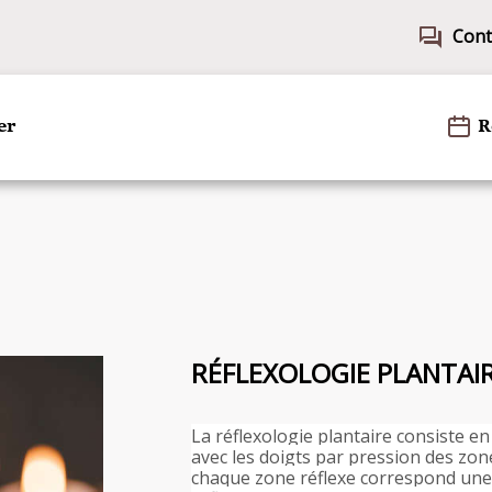
forum
Cont
er
R
RÉFLEXOLOGIE PLANTAI
La réflexologie plantaire consiste e
avec les doigts par pression des zone
chaque zone réflexe correspond une 