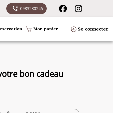
phone_forwarded
0983230246
Se connecter
eservation
Mon panier
 votre bon cadeau