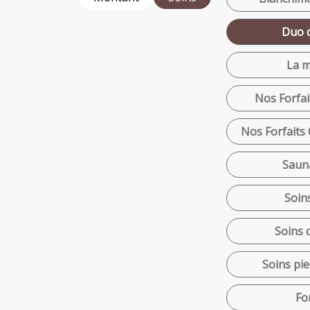
Duo d
La m
Nos Forfai
Nos Forfaits 
Saun
Soin
Soins 
Soins pie
Fo